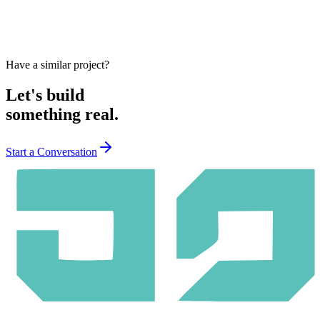
Node.js
eCount REST API
MySQL
SHA-256 Change
Detection
Cron
Retry Queue
Have a similar project?
Let's build
something real.
Start a Conversation